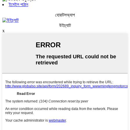
ইমেইল পাঠান
হোয়াটসঅ্যাপ
উইচ্যাট
x