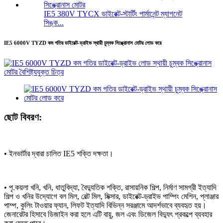
IE5 380V TYCX ডাইরেক্ট-স্টার্টিং পার্মানেন্ট ম্যাগনেট
সিঙ্ক...
IE5 6000V TYZD কম গতির ডাইরেক্ট-ড্রাইভ স্থায়ী চুম্বক সিঙ্ক্রোনাস মোটর লোড করে
ছোট বিবরণ:
• ইনভার্টার দ্বারা চালিত IE5 শক্তি দক্ষতা।
• পৃ.
কয়লা খনি, খনি, ধাতুবিদ্যা, বৈদ্যুতিক শক্তি, রাসায়নিক শিল্প, নির্মাণ সামগ্রী ইত্যাদি
শিল্প ও খনির উদ্যোগে বল মিল, বেল্ট মিল, মিক্সার, ডাইরেক্ট-ড্রাইভ পাম্পিং মেশিন, প্লাঞ্জার
পাম্প, কুলিং টাওয়ার ফ্যান, লিফট ইত্যাদি বিভিন্ন সরঞ্জামে আদর্শভাবে ব্যবহৃত হয়।
জেনারেটর হিসাবে ডিজাইন করা হলে এটি বায়ু, জল এবং ডিজেল বিদ্যুৎ প্রকল্পে ব্যবহার