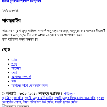
স্থায়ী চুম্বকের প্রয়োগ বিশ্লেষণ...
২৭/১২/২০২৪
সাবস্ক্রাইব
আমাদের পণ্য বা মূল্য তালিকা সম্পর্কে অনুসন্ধানের জন্য, অনুগ্রহ করে আপনার ইমেলটি
আমাদের কাছে ছেড়ে দিন এবং আমরা 24 ঘন্টার মধ্যে যোগাযোগ করব।
মূল্য তালিকার জন্য অনুসন্ধান
হোম
হোম
পণ্য
আবেদন
সেবা
আমাদের সম্পর্কে
খবর
আমাদের সাথে যোগাযোগ করুন
© কপিরাইট - ২০১০-২০২৫ : সর্বস্বত্ব সংরক্ষিত।
সাইটম্যাপ
স্থায়ী চুম্বক রটার
,
স্থায়ী চুম্বক এসি মোটর
,
স্থায়ী চুম্বক সিঙ্ক্রোনাস জেনারেটর
,
চুম্বক
জেনারেটর মোটর
,
নিম্ন গতির উচ্চ টর্ক মোটর
,
স্থায়ী চুম্বক মোটর
,