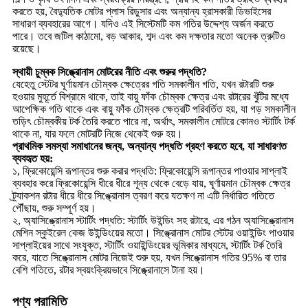
করতে হয়, বৈদ্যুতিক মোটর প্লাস রিডুসার এবং অন্যান্য হ্রাসকারী ডিভাইসের
সাধারণ ব্যবহারের আগে। যদিও এই সিস্টেমটি কম গতির উদ্দেশ্য অর্জন করতে
পারে। তবে জটিল কাঠামো, বড় আকার, শব্দ এবং কম দক্ষতার মতো অনেক ত্রুটিও
রয়েছে।
স্থায়ী চুম্বক সিঙ্ক্রোনাস মোটরের নীতি এবং শুরুর পদ্ধতি?
যেহেতু স্টেটর ঘূর্ণায়মান চৌম্বক ক্ষেত্রের গতি সমকালীন গতি, যখন রটারটি শুরু
হওয়ার মুহূর্তে বিশ্রামে থাকে, তাই বায়ু ফাঁক চৌম্বক ক্ষেত্র এবং রটারের খুঁটির মধ্যে
আপেক্ষিক গতি থাকে এবং বায়ু ফাঁক চৌম্বক ক্ষেত্রটি পরিবর্তিত হয়, যা গড় সমকালীন
তড়িৎ চৌম্বকীয় টর্ক তৈরি করতে পারে না, অর্থাৎ, সমকালীন মোটরে কোনও স্টার্টিং টর্ক
থাকে না, যার ফলে মোটরটি নিজে থেকেই শুরু হয়।
প্রাথমিক সমস্যা সমাধানের জন্য, অন্যান্য পদ্ধতি গ্রহণ করতে হবে, যা সাধারণত
ব্যবহৃত হয়:
১, ফ্রিকোয়েন্সি রূপান্তর শুরু করার পদ্ধতি: ফ্রিকোয়েন্সি রূপান্তর পাওয়ার সাপ্লাই
ব্যবহার করে ফ্রিকোয়েন্সি ধীরে ধীরে শূন্য থেকে বেড়ে যায়, ঘূর্ণায়মান চৌম্বক ক্ষেত্র
ট্র্যাকশন রটার ধীরে ধীরে সিঙ্ক্রোনাস ত্বরণ করে যতক্ষণ না এটি নির্ধারিত গতিতে
পৌঁছায়, শুরু সম্পূর্ণ হয়।
২, অ্যাসিঙ্ক্রোনাস স্টার্টিং পদ্ধতি: স্টার্টিং উইন্ডিং সহ রটারে, এর গঠন অ্যাসিঙ্ক্রোনাস
মেশিন স্কুইরেল কেজ উইন্ডিংয়ের মতো। সিঙ্ক্রোনাস মোটর স্টেটর ওয়াইন্ডিং পাওয়ার
সাপ্লাইয়ের সাথে সংযুক্ত, স্টার্টিং ওয়াইন্ডিংয়ের ভূমিকার মাধ্যমে, স্টার্টিং টর্ক তৈরি
করে, যাতে সিঙ্ক্রোনাস মোটর নিজেই শুরু হয়, যখন সিঙ্ক্রোনাস গতির 95% বা তার
বেশি গতিতে, রটার স্বয়ংক্রিয়ভাবে সিঙ্ক্রোনাসে টানা হয়।
পণ্য পরামিতি