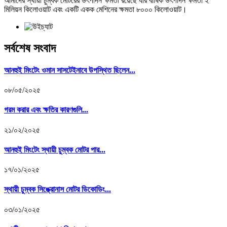
আমাদের স্থায়ী চুম্বক মোটরের উৎপাদন ক্ষমতা রয়েছে যার বার্ষিক উৎপাদন ক্ষমতা ২
মিলিয়ন কিলোওয়াট এবং একটি একক মেশিনের ক্ষমতা ৮০০০ কিলোওয়াট।
সর্বশেষ সংবাদ
আনহুই মিংটেং ওমান সাসটেইনাবে উপস্থিত ছিলেন...
০৮/০৫/২০২৫
গরম করার এবং ক্ষতির কারণগুলি...
২১/০২/২০২৫
আনহুই মিংটেং স্থায়ী চুম্বক মোটর পার...
১৭/০১/২০২৫
স্থায়ী চুম্বক সিঙ্ক্রোনাস মোটর ডিকোডিং...
০৩/০১/২০২৫