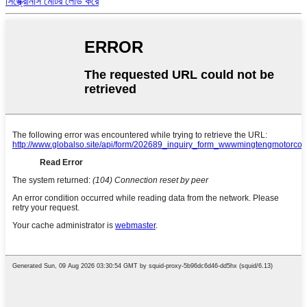
সিঙ্ক্রোনাস মোটর লোড করে