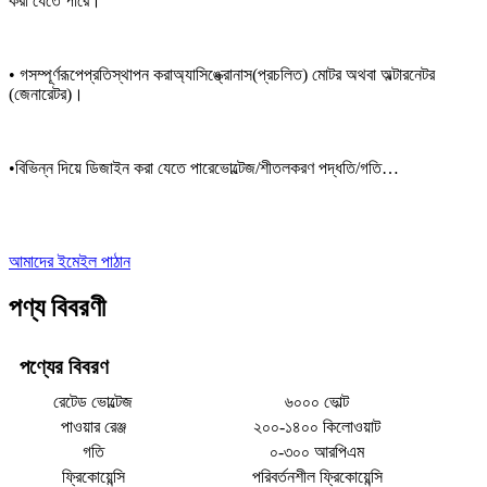
করা যেতে পারে।
• গ
সম্পূর্ণরূপে
প্রতিস্থাপন করা
অ্যাসিঙ্ক্রোনাস
(প্রচলিত)
মোটর
অথবা অল্টারনেটর
(জেনারেটর)।
•
বিভিন্ন দিয়ে ডিজাইন করা যেতে পারে
ভোল্টেজ/
শীতলকরণ পদ্ধতি
/গতি…
আমাদের ইমেইল পাঠান
পণ্য বিবরণী
পণ্যের বিবরণ
রেটেড ভোল্টেজ
৬০০০ ভোল্ট
পাওয়ার রেঞ্জ
২০০-১৪০০ কিলোওয়াট
গতি
০-৩০০ আরপিএম
ফ্রিকোয়েন্সি
পরিবর্তনশীল ফ্রিকোয়েন্সি