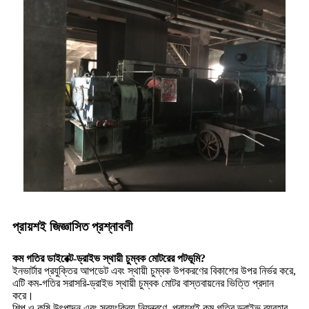
প্রায়শই জিজ্ঞাসিত প্রশ্নাবলী
কম গতির ডাইরেক্ট-ড্রাইভ স্থায়ী চুম্বক মোটরের পটভূমি?
ইনভার্টার প্রযুক্তির আপডেট এবং স্থায়ী চুম্বক উপকরণের বিকাশের উপর নির্ভর করে,
এটি কম-গতির সরাসরি-ড্রাইভ স্থায়ী চুম্বক মোটর বাস্তবায়নের ভিত্তি প্রদান
করে।
শিল্প ও কৃষি উৎপাদন এবং স্বয়ংক্রিয় নিয়ন্ত্রণে, প্রায়শই কম গতির ড্রাইভ ব্যবহার