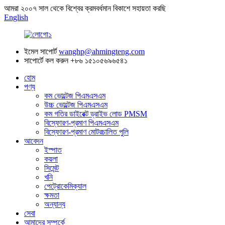
আমরা ২০০৭ সাল থেকে বিশ্বের ক্রমবর্ধমান বিকাশে সহায়তা করছি
English
ইমেল সাপোর্ট
wanghp@ahmingteng.com
সাপোর্টে কল করুন
+৮৬ ১৫১০৫৬৯৬৫৪১
হোম
পণ্য
কম ভোল্টেজ পিএমএসএম
উচ্চ ভোল্টেজ পিএমএসএম
কম গতির ডাইরেক্ট ড্রাইভ লোড PMSM
বিস্ফোরণ-প্রমাণ পিএমএসএম
বিস্ফোরণ-প্রমাণ মোটরচালিত পুলি
আবেদন
ইস্পাত
কয়লা
সিমেন্ট
খনি
পেট্রোকেমিক্যাল
ক্ষমতা
অন্যান্য
সেবা
আমাদের সম্পর্কে