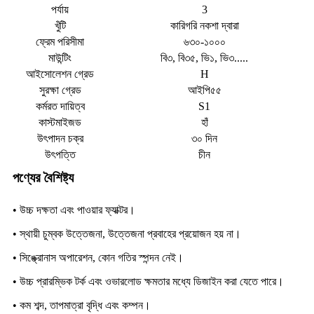
পর্যায়
3
খুঁটি
কারিগরি নকশা দ্বারা
ফ্রেম পরিসীমা
৬৩০-১০০০
মাউন্টিং
বি৩, বি৩৫, ভি১, ভি৩.....
আইসোলেশন গ্রেড
H
সুরক্ষা গ্রেড
আইপি৫৫
কর্মরত দায়িত্ব
S1
কাস্টমাইজড
হাঁ
উৎপাদন চক্র
৩০ দিন
উৎপত্তি
চীন
পণ্যের বৈশিষ্ট্য
• উচ্চ দক্ষতা এবং পাওয়ার ফ্যাক্টর।
• স্থায়ী চুম্বক উত্তেজনা, উত্তেজনা প্রবাহের প্রয়োজন হয় না।
• সিঙ্ক্রোনাস অপারেশন, কোন গতির স্পন্দন নেই।
• উচ্চ প্রারম্ভিক টর্ক এবং ওভারলোড ক্ষমতার মধ্যে ডিজাইন করা যেতে পারে।
• কম শব্দ, তাপমাত্রা বৃদ্ধি এবং কম্পন।