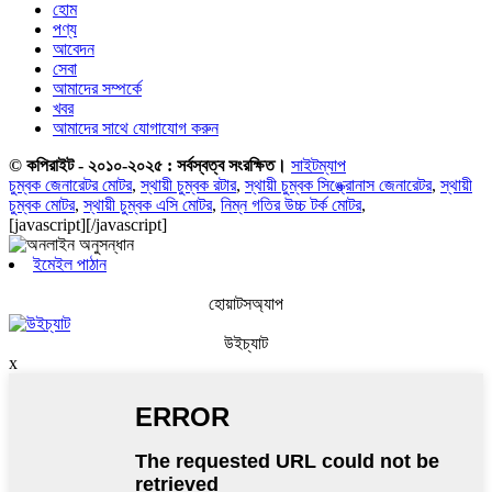
হোম
পণ্য
আবেদন
সেবা
আমাদের সম্পর্কে
খবর
আমাদের সাথে যোগাযোগ করুন
© কপিরাইট - ২০১০-২০২৫ : সর্বস্বত্ব সংরক্ষিত।
সাইটম্যাপ
চুম্বক জেনারেটর মোটর
,
স্থায়ী চুম্বক রটার
,
স্থায়ী চুম্বক সিঙ্ক্রোনাস জেনারেটর
,
স্থায়ী
চুম্বক মোটর
,
স্থায়ী চুম্বক এসি মোটর
,
নিম্ন গতির উচ্চ টর্ক মোটর
,
[javascript]
[/javascript]
ইমেইল পাঠান
হোয়াটসঅ্যাপ
উইচ্যাট
x