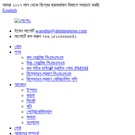
আমরা ২০০৭ সাল থেকে বিশ্বের ক্রমবর্ধমান বিকাশে সহায়তা করছি
English
ইমেল সাপোর্ট
wanghp@ahmingteng.com
সাপোর্টে কল করুন
+৮৬ ১৫১০৫৬৯৬৫৪১
হোম
পণ্য
কম ভোল্টেজ পিএমএসএম
উচ্চ ভোল্টেজ পিএমএসএম
কম গতির ডাইরেক্ট ড্রাইভ লোড PMSM
বিস্ফোরণ-প্রমাণ পিএমএসএম
বিস্ফোরণ-প্রমাণ মোটরচালিত পুলি
আবেদন
ইস্পাত
কয়লা
সিমেন্ট
খনি
পেট্রোকেমিক্যাল
ক্ষমতা
অন্যান্য
সেবা
আমাদের সম্পর্কে