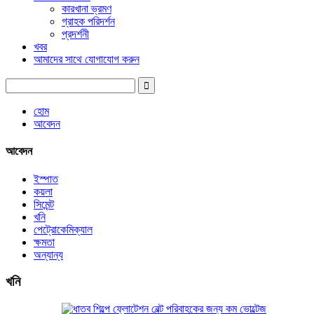
কারখানা ভ্রমণ
গ্রাহক পরিদর্শন
প্রদর্শনী
খবর
আমাদের সাথে যোগাযোগ করুন
হোম
আবেদন
আবেদন
ইস্পাত
কয়লা
সিমেন্ট
খনি
পেট্রোকেমিক্যাল
ক্ষমতা
অন্যান্য
খনি