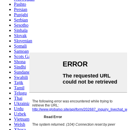
Pashto
Persian
Punjabi
Serbian
Sesotho
Sinhala
Slovak
Slovenian
Somali
Samoan
Scots Gaelic
Shona
Sindhi
Sundanese
Swahili
Tajik
Tamil
Telugu
Thai
Ukrainian
Urdu
Uzbek
Vietnamese
Welsh
Xhosa