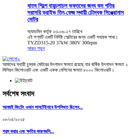
ধাতব শিল্পে বায়ুচলাচল ভক্তদের জন্য কম গতির
সরাসরি ড্রাইভ তিন-ফেজ স্থায়ী চৌম্বক সিঙ্ক্রোনাস
মোটর
অ্যাডমিন কর্তৃক ২৩-০৬-২৭ তারিখে
এই পণ্যটি একটি নির্দিষ্ট স্মেল্টারের জন্য একটি সহায়ক পাখা।
TYZD315-20 37kW 380V 300rpm
আরও পড়ুন
আমাদের স্থায়ী চুম্বক মোটরের উৎপাদন ক্ষমতা রয়েছে যার বার্ষিক উৎপাদন ক্ষমতা ২
মিলিয়ন কিলোওয়াট এবং একটি একক মেশিনের ক্ষমতা ৮০০০ কিলোওয়াট।
সর্বশেষ সংবাদ
আনহুই মিংটেং ওমান সাসটেইনাবে উপস্থিত ছিলেন...
০৮/০৫/২০২৫
গরম করার এবং ক্ষতির কারণগুলি...