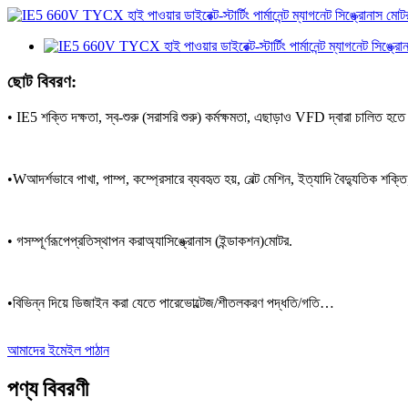
ছোট বিবরণ:
• IE5 শক্তি দক্ষতা, স্ব-শুরু (সরাসরি শুরু) কর্মক্ষমতা, এছাড়াও VFD দ্বারা চালিত হত
•
W
আদর্শভাবে পাখা, পাম্প, কম্প্রেসারে ব্যবহৃত হয়
,
বেল্ট মেশিন
, ইত্যাদি
বৈদ্যুতিক শক্তি,
• গ
সম্পূর্ণরূপে
প্রতিস্থাপন করা
অ্যাসিঙ্ক্রোনাস (ইন্ডাকশন)
মোটর
.
•
বিভিন্ন দিয়ে ডিজাইন করা যেতে পারে
ভোল্টেজ/
শীতলকরণ পদ্ধতি
/গতি…
আমাদের ইমেইল পাঠান
পণ্য বিবরণী