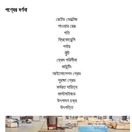
পণ্যের বর্ণনা
রেটেড ভোল্টেজ
পাওয়ার রেঞ্জ
গতি
ফ্রিকোয়েন্সি
পর্যায়
খুঁটি
ফ্রেম পরিসীমা
মাউন্টিং
আইসোলেশন গ্রেড
সুরক্ষা গ্রেড
কর্মরত দায়িত্ব
কাস্টমাইজড
উৎপাদন চক্র
উৎপত্তি