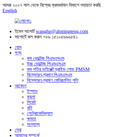
আমরা ২০০৭ সাল থেকে বিশ্বের ক্রমবর্ধমান বিকাশে সহায়তা করছি
English
ইমেল সাপোর্ট
wanghp@ahmingteng.com
সাপোর্টে কল করুন
+৮৬ ১৫১০৫৬৯৬৫৪১
হোম
পণ্য
কম ভোল্টেজ পিএমএসএম
উচ্চ ভোল্টেজ পিএমএসএম
কম গতির ডাইরেক্ট ড্রাইভ লোড PMSM
বিস্ফোরণ-প্রমাণ পিএমএসএম
বিস্ফোরণ-প্রমাণ মোটরচালিত পুলি
আবেদন
ইস্পাত
কয়লা
সিমেন্ট
খনি
পেট্রোকেমিক্যাল
ক্ষমতা
অন্যান্য
সেবা
আমাদের সম্পর্কে