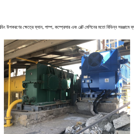
্ডিং উপকরণের ক্ষেত্রে ফ্যান, পাম্প, কম্প্রেসার এবং বেল্ট মেশিনের মতো বিভিন্ন সরঞ্জামে ব