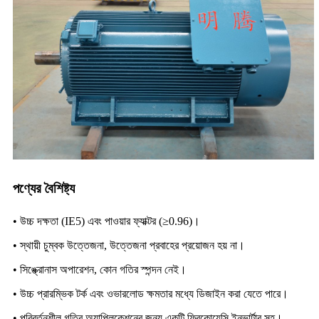
পণ্যের বৈশিষ্ট্য
• উচ্চ দক্ষতা (IE5) এবং পাওয়ার ফ্যাক্টর (≥0.96)।
• স্থায়ী চুম্বক উত্তেজনা, উত্তেজনা প্রবাহের প্রয়োজন হয় না।
• সিঙ্ক্রোনাস অপারেশন, কোন গতির স্পন্দন নেই।
• উচ্চ প্রারম্ভিক টর্ক এবং ওভারলোড ক্ষমতার মধ্যে ডিজাইন করা যেতে পারে।
• পরিবর্তনশীল গতির অ্যাপ্লিকেশনের জন্য একটি ফ্রিকোয়েন্সি ইনভার্টার সহ।