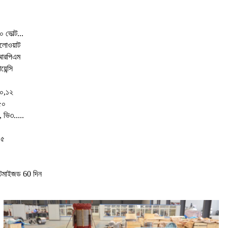
 ভোল্ট...
লোওয়াট
আরপিএম
়েন্সি
১০,১২
৫০
, ভি৩.....
৫৫
কাস্টমাইজড 60 দিন