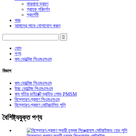
কারখানা ভ্রমণ
গ্রাহক পরিদর্শন
প্রদর্শনী
খবর
আমাদের সাথে যোগাযোগ করুন
হোম
পণ্য
কম ভোল্টেজ পিএমএসএম
বিভাগ
কম ভোল্টেজ পিএমএসএম
উচ্চ ভোল্টেজ পিএমএসএম
কম গতির ডাইরেক্ট ড্রাইভ লোড PMSM
বিস্ফোরণ-প্রমাণ পিএমএসএম
বিস্ফোরণ-প্রমাণ মোটরচালিত পুলি
বৈশিষ্ট্যযুক্ত পণ্য
বিস্ফোরণ-প্রমাণ স্থায়ী চুম্বক সিঙ্ক্রোনাস মোটরাইজ...