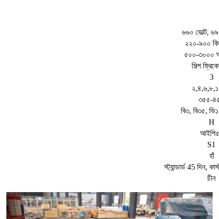
৬৬০ ভোল্ট, ৬৯০
২২০-৯০০ কি
৫০০-৩০০০ 
শিল্প ফ্রিকোয
3
২,৪,৬,৮,
৩৫৫-৪
বি৩, বি৩৫, ভি১
H
আইপি
S1
হাঁ
স্ট্যান্ডার্ড 45 দিন, 
চীন