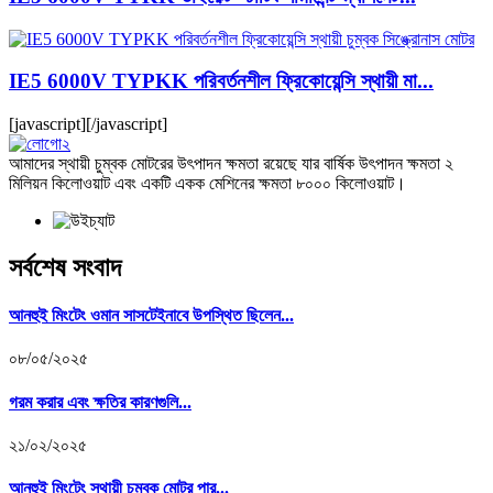
IE5 6000V TYPKK পরিবর্তনশীল ফ্রিকোয়েন্সি স্থায়ী মা...
[javascript]
[/javascript]
আমাদের স্থায়ী চুম্বক মোটরের উৎপাদন ক্ষমতা রয়েছে যার বার্ষিক উৎপাদন ক্ষমতা ২
মিলিয়ন কিলোওয়াট এবং একটি একক মেশিনের ক্ষমতা ৮০০০ কিলোওয়াট।
সর্বশেষ সংবাদ
আনহুই মিংটেং ওমান সাসটেইনাবে উপস্থিত ছিলেন...
০৮/০৫/২০২৫
গরম করার এবং ক্ষতির কারণগুলি...
২১/০২/২০২৫
আনহুই মিংটেং স্থায়ী চুম্বক মোটর পার...