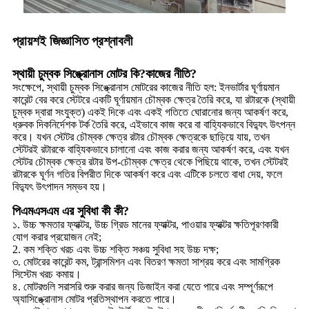
প্রায়শই জিজ্ঞাসিত প্রশ্নাবলী
স্থায়ী চুম্বক সিঙ্ক্রোনাস মোটর কি?
কাজের নীতি
?
সংক্ষেপে, স্থায়ী চুম্বক সিঙ্ক্রোনাস মোটরের কাজের নীতি হল: ইনভার্টার ঘূর্ণায়মান
কারেন্ট বের করে স্টেটরে একটি ঘূর্ণায়মান চৌম্বক ক্ষেত্র তৈরি করে, যা রটারকে (স্থায়ী
চুম্বক দ্বারা সংযুক্ত) একই দিকে এবং একই গতিতে ঘোরানোর জন্য আকর্ষণ করে,
ধ্রুবক দিকনির্দেশক টর্ক তৈরি করে, এইভাবে কাজ করে বা বাহ্যিকভাবে বিদ্যুৎ উৎপন্ন
করে। যখন স্টেটর চৌম্বক ক্ষেত্র রটার চৌম্বক ক্ষেত্রকে ছাড়িয়ে যায়, তখন
স্টেটরই রটারকে বাহ্যিকভাবে চালানো এবং কাজ করার জন্য আকর্ষণ করে, এবং যখন
স্টেটর চৌম্বক ক্ষেত্র রটার উপ-চৌম্বক ক্ষেত্র থেকে পিছিয়ে থাকে, তখন স্টেটরই
রটারকে ঘূর্ণন গতির বিপরীত দিকে আকর্ষণ করে এবং এটিকে চলতে বাধা দেয়, ফলে
বিদ্যুৎ উৎপাদন সম্ভব হয়।
পিএমএসএম এর সুবিধা কী কী?
১. উচ্চ ক্ষমতার ফ্যাক্টর, উচ্চ গ্রিড মানের ফ্যাক্টর, পাওয়ার ফ্যাক্টর ক্ষতিপূরণকারী
যোগ করার প্রয়োজন নেই;
2. কম শক্তি খরচ এবং উচ্চ শক্তি সঞ্চয় সুবিধা সহ উচ্চ দক্ষ;
৩. মোটরের কারেন্ট কম, ট্রান্সমিশন এবং বিতরণ ক্ষমতা সাশ্রয় করে এবং সামগ্রিক
সিস্টেম খরচ কমায়।
৪. মোটরগুলি সরাসরি শুরু করার জন্য ডিজাইন করা যেতে পারে এবং সম্পূর্ণরূপে
অ্যাসিঙ্ক্রোনাস মোটর প্রতিস্থাপন করতে পারে।