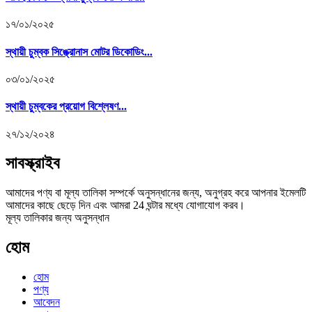
১৭/০১/২০২৫
স্থায়ী চুম্বক সিঙ্ক্রোনাস মোটর ডিকোডিং...
০৩/০১/২০২৫
স্থায়ী চুম্বকের প্রয়োগ বিশ্লেষণ...
২৭/১২/২০২৪
সাবস্ক্রাইব
আমাদের পণ্য বা মূল্য তালিকা সম্পর্কে অনুসন্ধানের জন্য, অনুগ্রহ করে আপনার ইমেলটি
আমাদের কাছে ছেড়ে দিন এবং আমরা 24 ঘন্টার মধ্যে যোগাযোগ করব।
মূল্য তালিকার জন্য অনুসন্ধান
হোম
হোম
পণ্য
আবেদন