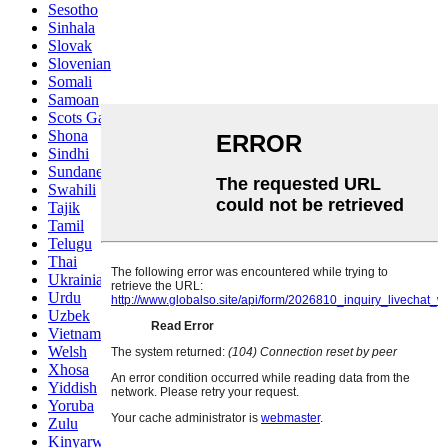
Sesotho
Sinhala
Slovak
Slovenian
Somali
Samoan
Scots Gaelic
Shona
Sindhi
Sundanese
Swahili
Tajik
Tamil
Telugu
Thai
Ukrainian
Urdu
Uzbek
Vietnamese
Welsh
Xhosa
Yiddish
Yoruba
Zulu
Kinyarwanda