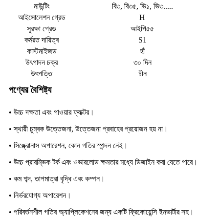
মাউন্টিং
বি৩, বি৩৫, ভি১, ভি৩.....
আইসোলেশন গ্রেড
H
সুরক্ষা গ্রেড
আইপি৫৫
কর্মরত দায়িত্ব
S1
কাস্টমাইজড
হাঁ
উৎপাদন চক্র
৩০ দিন
উৎপত্তি
চীন
পণ্যের বৈশিষ্ট্য
• উচ্চ দক্ষতা এবং পাওয়ার ফ্যাক্টর।
• স্থায়ী চুম্বক উত্তেজনা, উত্তেজনা প্রবাহের প্রয়োজন হয় না।
• সিঙ্ক্রোনাস অপারেশন, কোন গতির স্পন্দন নেই।
• উচ্চ প্রারম্ভিক টর্ক এবং ওভারলোড ক্ষমতার মধ্যে ডিজাইন করা যেতে পারে।
• কম শব্দ, তাপমাত্রা বৃদ্ধি এবং কম্পন।
• নির্ভরযোগ্য অপারেশন।
• পরিবর্তনশীল গতির অ্যাপ্লিকেশনের জন্য একটি ফ্রিকোয়েন্সি ইনভার্টার সহ।