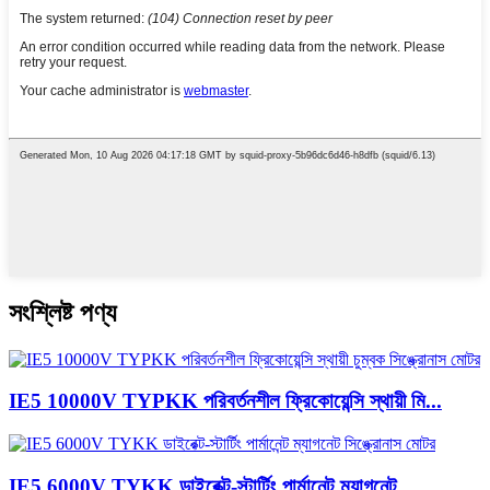
সংশ্লিষ্ট পণ্য
IE5 10000V TYPKK পরিবর্তনশীল ফ্রিকোয়েন্সি স্থায়ী মি...
IE5 6000V TYKK ডাইরেক্ট-স্টার্টিং পার্মানেন্ট ম্যাগনেট...