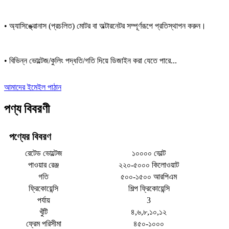
• অ্যাসিঙ্ক্রোনাস (প্রচলিত) মোটর বা অল্টারনেটর সম্পূর্ণরূপে প্রতিস্থাপন করুন।
• বিভিন্ন ভোল্টেজ/কুলিং পদ্ধতি/গতি দিয়ে ডিজাইন করা যেতে পারে...
আমাদের ইমেইল পাঠান
পণ্য বিবরণী
পণ্যের বিবরণ
রেটেড ভোল্টেজ
১০০০০ ভোল্ট
পাওয়ার রেঞ্জ
২২০-৫০০০ কিলোওয়াট
গতি
৫০০-১৫০০ আরপিএম
ফ্রিকোয়েন্সি
শিল্প ফ্রিকোয়েন্সি
পর্যায়
3
খুঁটি
৪,৬,৮,১০,১২
ফ্রেম পরিসীমা
৪৫০-১০০০