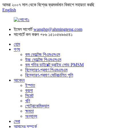
আমরা ২০০৭ সাল থেকে বিশ্বের ক্রমবর্ধমান বিকাশে সহায়তা করছি
English
ইমেল সাপোর্ট
wanghp@ahmingteng.com
সাপোর্টে কল করুন
+৮৬ ১৫১০৫৬৯৬৫৪১
হোম
পণ্য
কম ভোল্টেজ পিএমএসএম
উচ্চ ভোল্টেজ পিএমএসএম
কম গতির ডাইরেক্ট ড্রাইভ লোড PMSM
বিস্ফোরণ-প্রমাণ পিএমএসএম
বিস্ফোরণ-প্রমাণ মোটরচালিত পুলি
আবেদন
ইস্পাত
কয়লা
সিমেন্ট
খনি
পেট্রোকেমিক্যাল
ক্ষমতা
অন্যান্য
সেবা
আমাদের সম্পর্কে