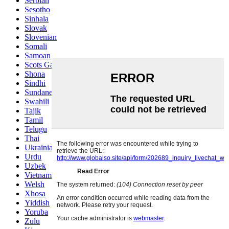
Serbian
Sesotho
Sinhala
Slovak
Slovenian
Somali
Samoan
Scots Gaelic
Shona
Sindhi
Sundanese
Swahili
Tajik
Tamil
Telugu
Thai
Ukrainian
Urdu
Uzbek
Vietnamese
Welsh
Xhosa
Yiddish
Yoruba
Zulu