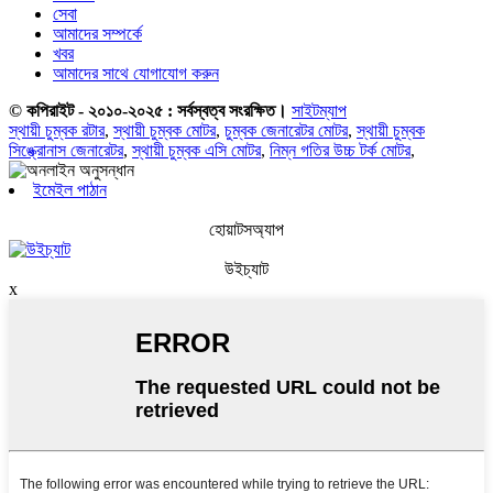
সেবা
আমাদের সম্পর্কে
খবর
আমাদের সাথে যোগাযোগ করুন
© কপিরাইট - ২০১০-২০২৫ : সর্বস্বত্ব সংরক্ষিত।
সাইটম্যাপ
স্থায়ী চুম্বক রটার
,
স্থায়ী চুম্বক মোটর
,
চুম্বক জেনারেটর মোটর
,
স্থায়ী চুম্বক
সিঙ্ক্রোনাস জেনারেটর
,
স্থায়ী চুম্বক এসি মোটর
,
নিম্ন গতির উচ্চ টর্ক মোটর
,
ইমেইল পাঠান
হোয়াটসঅ্যাপ
উইচ্যাট
x