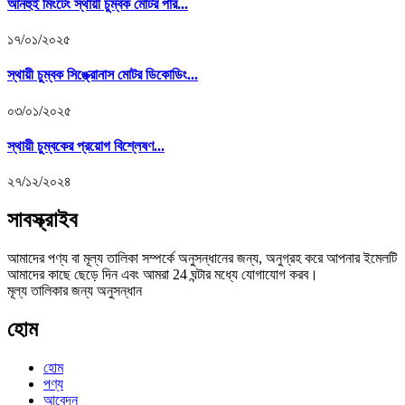
আনহুই মিংটেং স্থায়ী চুম্বক মোটর পার...
১৭/০১/২০২৫
স্থায়ী চুম্বক সিঙ্ক্রোনাস মোটর ডিকোডিং...
০৩/০১/২০২৫
স্থায়ী চুম্বকের প্রয়োগ বিশ্লেষণ...
২৭/১২/২০২৪
সাবস্ক্রাইব
আমাদের পণ্য বা মূল্য তালিকা সম্পর্কে অনুসন্ধানের জন্য, অনুগ্রহ করে আপনার ইমেলটি
আমাদের কাছে ছেড়ে দিন এবং আমরা 24 ঘন্টার মধ্যে যোগাযোগ করব।
মূল্য তালিকার জন্য অনুসন্ধান
হোম
হোম
পণ্য
আবেদন