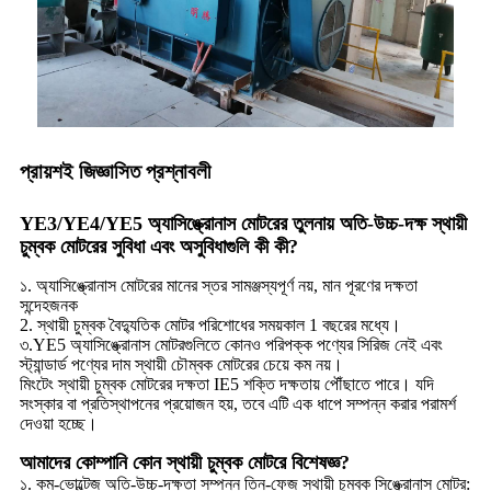
প্রায়শই জিজ্ঞাসিত প্রশ্নাবলী
YE3/YE4/YE5 অ্যাসিঙ্ক্রোনাস মোটরের তুলনায় অতি-উচ্চ-দক্ষ স্থায়ী
চুম্বক মোটরের সুবিধা এবং অসুবিধাগুলি কী কী?
১. অ্যাসিঙ্ক্রোনাস মোটরের মানের স্তর সামঞ্জস্যপূর্ণ নয়, মান পূরণের দক্ষতা
সন্দেহজনক
2. স্থায়ী চুম্বক বৈদ্যুতিক মোটর পরিশোধের সময়কাল 1 বছরের মধ্যে।
৩.YE5 অ্যাসিঙ্ক্রোনাস মোটরগুলিতে কোনও পরিপক্ক পণ্যের সিরিজ নেই এবং
স্ট্যান্ডার্ড পণ্যের দাম স্থায়ী চৌম্বক মোটরের চেয়ে কম নয়।
মিংটেং স্থায়ী চুম্বক মোটরের দক্ষতা IE5 শক্তি দক্ষতায় পৌঁছাতে পারে। যদি
সংস্কার বা প্রতিস্থাপনের প্রয়োজন হয়, তবে এটি এক ধাপে সম্পন্ন করার পরামর্শ
দেওয়া হচ্ছে।
আমাদের কোম্পানি কোন স্থায়ী চুম্বক মোটরে বিশেষজ্ঞ?
১. কম-ভোল্টেজ অতি-উচ্চ-দক্ষতা সম্পন্ন তিন-ফেজ স্থায়ী চুম্বক সিঙ্ক্রোনাস মোটর: