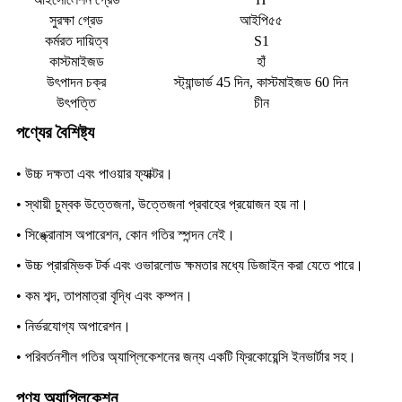
সুরক্ষা গ্রেড
আইপি৫৫
কর্মরত দায়িত্ব
S1
কাস্টমাইজড
হাঁ
উৎপাদন চক্র
স্ট্যান্ডার্ড 45 দিন, কাস্টমাইজড 60 দিন
উৎপত্তি
চীন
পণ্যের বৈশিষ্ট্য
• উচ্চ দক্ষতা এবং পাওয়ার ফ্যাক্টর।
• স্থায়ী চুম্বক উত্তেজনা, উত্তেজনা প্রবাহের প্রয়োজন হয় না।
• সিঙ্ক্রোনাস অপারেশন, কোন গতির স্পন্দন নেই।
• উচ্চ প্রারম্ভিক টর্ক এবং ওভারলোড ক্ষমতার মধ্যে ডিজাইন করা যেতে পারে।
• কম শব্দ, তাপমাত্রা বৃদ্ধি এবং কম্পন।
• নির্ভরযোগ্য অপারেশন।
• পরিবর্তনশীল গতির অ্যাপ্লিকেশনের জন্য একটি ফ্রিকোয়েন্সি ইনভার্টার সহ।
পণ্য অ্যাপ্লিকেশন