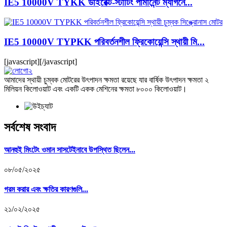
IE5 10000V TYKK ডাইরেক্ট-স্টার্টিং পার্মানেন্ট ম্যাগনে...
IE5 10000V TYPKK পরিবর্তনশীল ফ্রিকোয়েন্সি স্থায়ী মি...
[javascript]
[/javascript]
আমাদের স্থায়ী চুম্বক মোটরের উৎপাদন ক্ষমতা রয়েছে যার বার্ষিক উৎপাদন ক্ষমতা ২
মিলিয়ন কিলোওয়াট এবং একটি একক মেশিনের ক্ষমতা ৮০০০ কিলোওয়াট।
সর্বশেষ সংবাদ
আনহুই মিংটেং ওমান সাসটেইনাবে উপস্থিত ছিলেন...
০৮/০৫/২০২৫
গরম করার এবং ক্ষতির কারণগুলি...
২১/০২/২০২৫