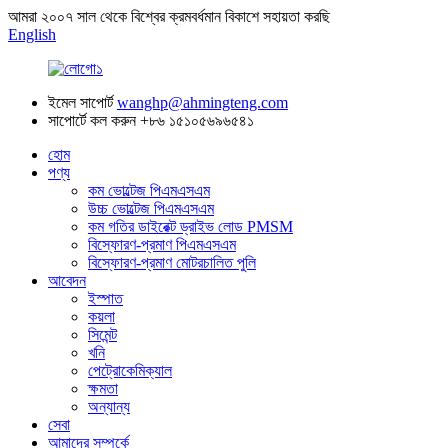
আমরা ২০০৭ সাল থেকে বিশ্বের ক্রমবর্ধমান বিকাশে সহায়তা করছি
English
ইমেল সাপোর্ট
wanghp@ahmingteng.com
সাপোর্টে কল করুন
+৮৬ ১৫১০৫৬৯৬৫৪১
হোম
পণ্য
কম ভোল্টেজ পিএমএসএম
উচ্চ ভোল্টেজ পিএমএসএম
কম গতির ডাইরেক্ট ড্রাইভ লোড PMSM
বিস্ফোরণ-প্রমাণ পিএমএসএম
বিস্ফোরণ-প্রমাণ মোটরচালিত পুলি
আবেদন
ইস্পাত
কয়লা
সিমেন্ট
খনি
পেট্রোকেমিক্যাল
ক্ষমতা
অন্যান্য
সেবা
আমাদের সম্পর্কে