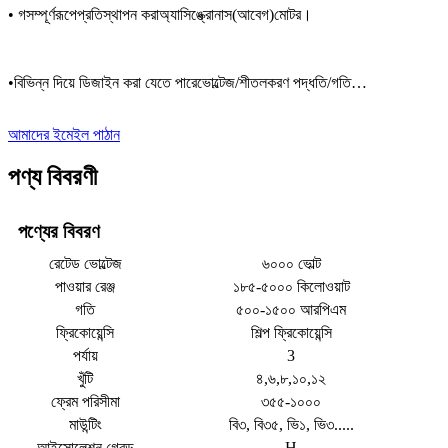
• গ
সম্পূর্ণরূপে
প্রতিস্থাপন করা
অ্যাসিঙ্ক্রোনাস
(আবেগ)
মোটর।
•
বিভিন্ন দিয়ে ডিজাইন করা যেতে পারে
ভোল্টেজ/
শীতলকরণ পদ্ধতি
/গতি…
আমাদের ইমেইল পাঠান
পণ্য বিবরণী
পণ্যের বিবরণ
রেটেড ভোল্টেজ
৬০০০ ভোল্ট
পাওয়ার রেঞ্জ
১৮৫-৫০০০ কিলোওয়াট
গতি
৫০০-১৫০০ আরপিএম
ফ্রিকোয়েন্সি
শিল্প ফ্রিকোয়েন্সি
পর্যায়
3
খুঁটি
৪,৬,৮,১০,১২
ফ্রেম পরিসীমা
৩৫৫-১০০০
মাউন্টিং
বি৩, বি৩৫, ভি১, ভি৩.....
আইসোলেশন গ্রেড
H